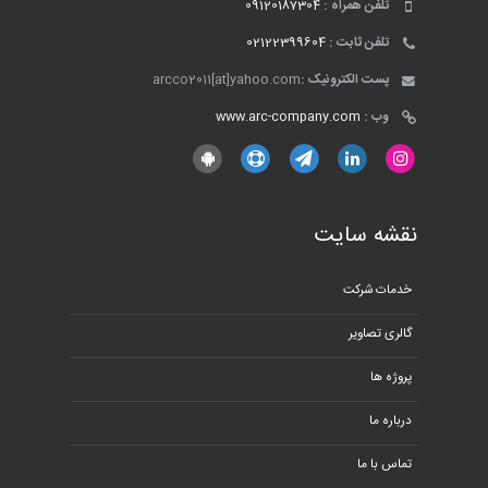
تلفن همراه :
09120187304
تلفن ثابت :
02122399604
پست الکترونیک :
arcco2011[at]yahoo.com
وب :
www.arc-company.com
نقشه سایت
خدمات شرکت
گالری تصاویر
پروژه ها
درباره ما
تماس با ما