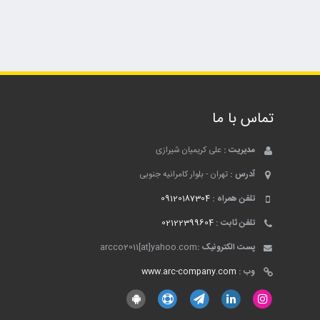
تماس با ما
مدیریت :
علی کریمیان شیرازی
آدرس :
تهران - بلوار کامرانیه جنوبی
تلفن همراه :
09120187304
تلفن ثابت :
02122399604
پست الکترونیک :
arcco2011[at]yahoo.com
وب :
www.arc-company.com