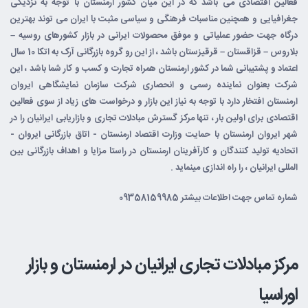
فعالین اقتصادی می باشد که در این میان کشور ارمنستان با توجه به نزدیکی
جغرافیایی و همچنین مناسبات فرهنگی و سیاسی مثبت با ایران می توند بهترین
درگاه جهت حضور عملیاتی و موفق محصولات ایرانی در بازار کشورهای روسیه –
بلاروس – قزاقستان – قرقیزستان باشد ، از این رو گروه بازرگانی آرک به اتکا 10 سال
اعتماد و پشتیبانی شما در کشور ارمنستان همراه تجارت و کسب و کار شما باشد ، این
شرکت بعنوان نماینده رسمی و انحصاری شرکت سازمان نمایشگاهی ایروان
ارمنستان افتخار دارد با توجه به نیاز این بازار و درخواست های زیاد از سوی فعالین
اقتصادی برای اولین بار ، تنها مرکز گسترش مبادلات تجاری و بازاریابی ایرانیان را در
شهر ایروان ارمنستان با حمایت وزارت اقتصاد ارمنستان - اتاق بازرگانی ایروان -
اتحادیه تولید کنندگان و کارآفرینان ارمنستان در راستا مزایا و اهداف بازرگانی بین
المللی ایرانیان ، را راه اندازی مینماید .
شماره تماس جهت اطلاعات بیشتر 09358159985
مرکز مبادلات تجاری ایرانیان در ارمنستان و بازار
اوراسیا