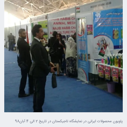
پاویون محصولات ایرانی در نمایشگاه تاجیکستان در تاریخ 2 الی 4 آبان98