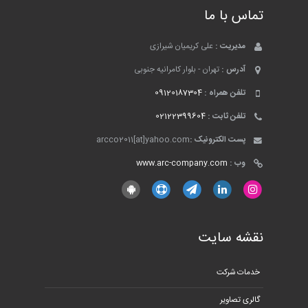
تماس با ما
مدیریت :
علی کریمیان شیرازی
آدرس :
تهران - بلوار کامرانیه جنوبی
تلفن همراه :
09120187304
تلفن ثابت :
02122399604
پست الکترونیک :
arcco2011[at]yahoo.com
وب :
www.arc-company.com
نقشه سایت
خدمات شرکت
گالری تصاویر