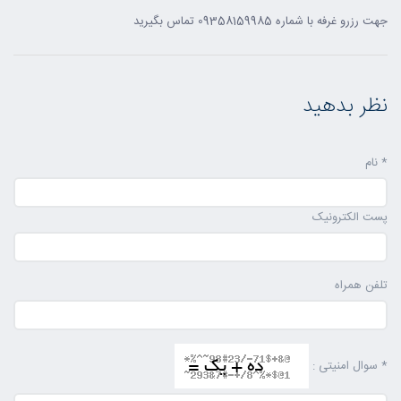
جهت رزرو غرفه با شماره 09358159985 تماس بگیرید
نظر بدهید
* نام
پست الکترونیک
تلفن همراه
* سوال امنیتی :