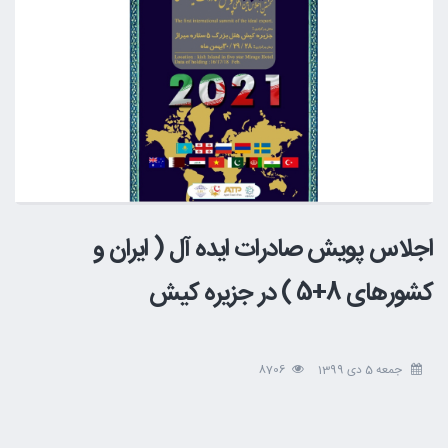
اجلاس پویش صادرات ایده آل ( ایران و
کشورهای 8+5 ) در جزیره کیش
جمعه 5 دی 1399
8706