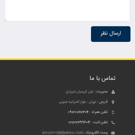
تماس با ما
مدیریت :
علی کریمیان شیرازی
آدرس :
تهران - بلوار کامرانیه جنوبی
تلفن همراه :
09120187304
تلفن ثابت :
02122399604
پست الکترونیک :
arcco2011[at]yahoo.com