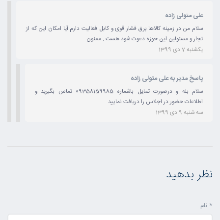
علی متولی زاده
سلام من در زمینه کالاها برق فشار قوی و کابل فعالیت دارم آیا امکان این که از
تجار و مسئولین این حوزه دعوت شود هست . ممنون
یکشنبه 7 دی 1399
پاسخ مدیر به علی متولی زاده
سلام بله و درصورت تمایل باشماره 09358159985 تماس بگیرید و
اطلاعات حضور در اجلاس را دریافت نمایید
سه شنبه 9 دی 1399
نظر بدهید
* نام