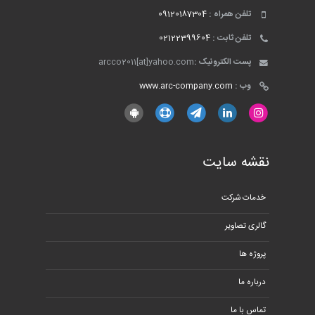
تلفن همراه :
09120187304
تلفن ثابت :
02122399604
پست الکترونیک :
arcco2011[at]yahoo.com
وب :
www.arc-company.com
نقشه سایت
خدمات شرکت
گالری تصاویر
پروژه ها
درباره ما
تماس با ما