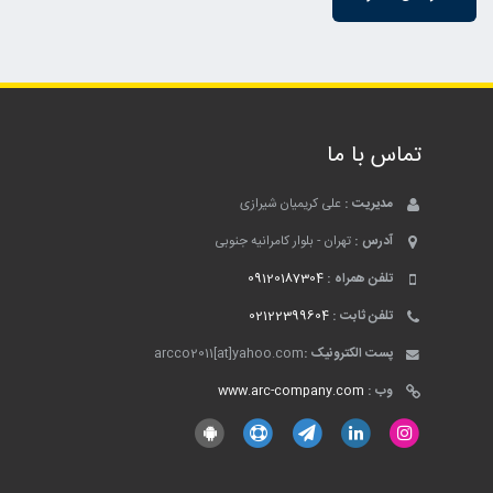
تماس با ما
مدیریت :
علی کریمیان شیرازی
آدرس :
تهران - بلوار کامرانیه جنوبی
تلفن همراه :
09120187304
تلفن ثابت :
02122399604
پست الکترونیک :
arcco2011[at]yahoo.com
وب :
www.arc-company.com