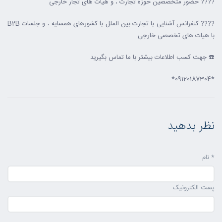
???? حضور متخصصین حوزه تجارت ، و هیات های تجار خارجی
???? کنفرانس آشنایی با تجارت بین الملل با کشورهای همسایه ، و جلسات B2B
با هیات های تخصصی خارجی
☎️ جهت کسب اطلاعات بیشتر با ما تماس بگیرید
*09120187304*
نظر بدهید
* نام
پست الکترونیک