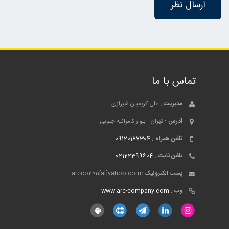
تماس با ما
مدیریت :
علی کریمیان شیرازی
آدرس :
تهران - بلوار کامرانیه جنوبی
تلفن همراه :
09120187304
تلفن ثابت :
02122399604
پست الکترونیک :
arcco2011[at]yahoo.com
وب :
www.arc-company.com