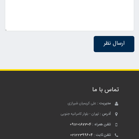
تماس با ما
مدیریت :
علی کریمیان شیرازی
آدرس :
تهران - بلوار کامرانیه جنوبی
تلفن همراه :
09120187304
تلفن ثابت :
02122399604