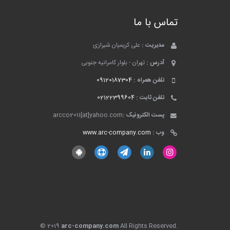
تماس با ما
مدیریت :
علی کریمیان شیرازی
آدرس :
تهران - بلوار کامرانیه جنوبی
تلفن همراه :
09120187304
تلفن ثابت :
02122399604
پست الکترونیک :
arcco2011[at]yahoo.com
وب :
www.arc-company.com
© 2019
arc-company.com
All Rights Reserved.