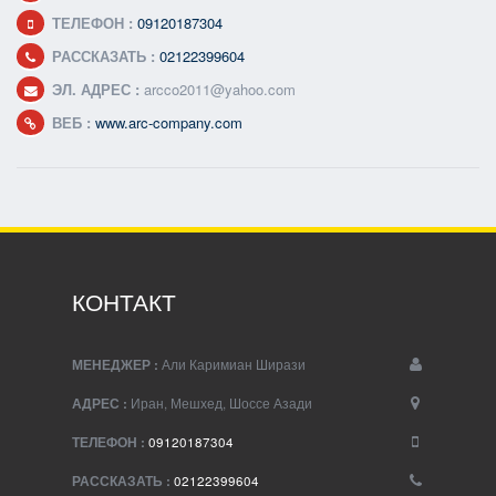
ТЕЛЕФОН :
09120187304
РАССКАЗАТЬ :
02122399604
ЭЛ. АДРЕС :
arcco2011@yahoo.com
ВЕБ :
www.arc-company.com
КОНТАКТ
МЕНЕДЖЕР :
Али Каримиан Ширази
АДРЕС :
Иран, Мешхед, Шоссе Азади
ТЕЛЕФОН :
09120187304
РАССКАЗАТЬ :
02122399604