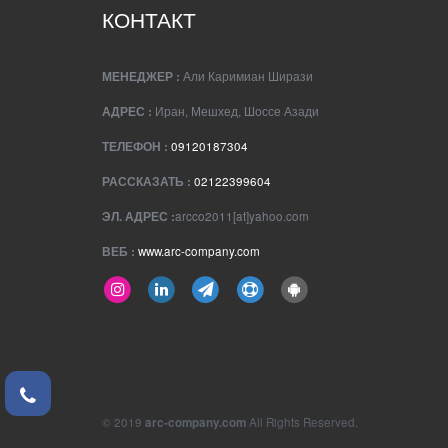
КОНТАКТ
МЕНЕДЖЕР :
Али Каримиан Ширази
АДРЕС :
Иран, Мешхед, Шоссе Азади
ТЕЛЕФОН :
09120187304
РАССКАЗАТЬ :
02122399604
ЭЛ. АДРЕС :
arcco2011[at]yahoo.com
ВЕБ :
www.arc-company.com
© 2019
arc-company.com
All Rights Reserved.