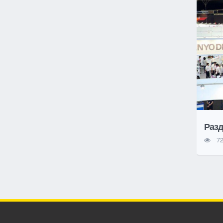
Разд
72