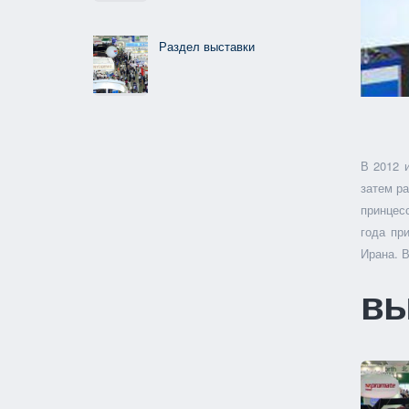
Раздел выставки
В 2012 
затем р
принцесс
года пр
Ирана. 
вы